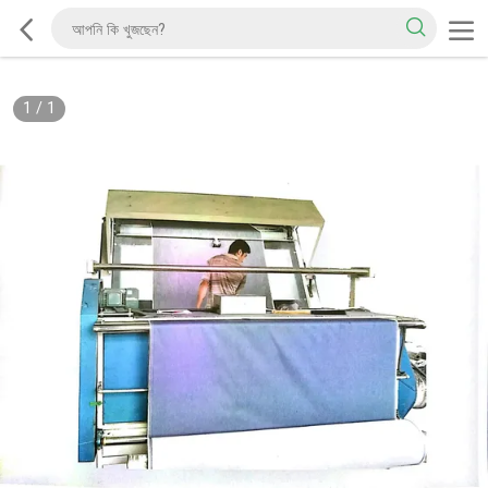
1
/
1